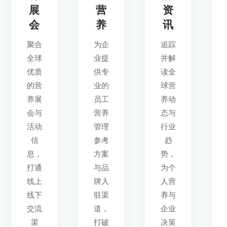
展
营
资
会
养
讯
聚合
为企
追踪
全球
业提
并解
优质
供专
读全
的营
业的
球营
养展
员工
养动
会与
营养
态与
活动
管理
行业
信
参考
趋
息，
方案
势，
打通
与品
为个
线上
牌入
人营
线下
驻渠
养与
交流
道，
企业
渠
打破
决策